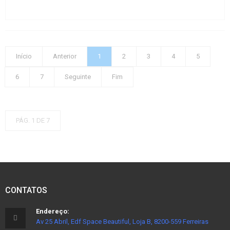
Início
Anterior
1
2
3
4
5
6
7
Seguinte
Fim
PÁG. 1 DE 7
CONTATOS
Endereço:
Av 25 Abril, Edf Space Beautiful, Loja B, 8200-559 Ferreiras