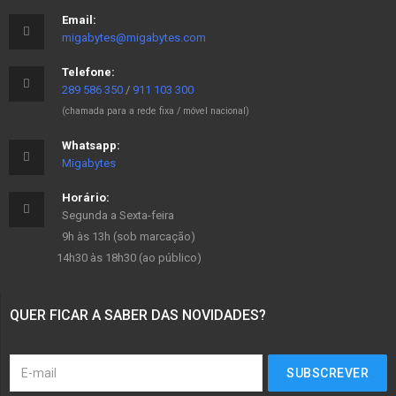
Email:
migabytes@migabytes.com
Telefone:
289 586 350
/
911 103 300
(chamada para a rede fixa / móvel nacional)
Whatsapp:
Migabytes
Horário:
Segunda a Sexta-feira
9h às 13h (sob marcação)
14h30 às 18h30 (ao público)
QUER FICAR A SABER DAS NOVIDADES?