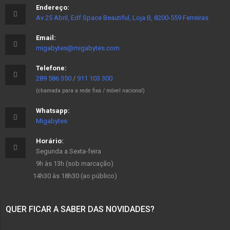
Endereço:
Av 25 Abril, Edf Space Beautiful, Loja B, 8200-559 Ferreiras
Email:
migabytes@migabytes.com
Telefone:
289 586 350
/
911 103 300
(chamada para a rede fixa / móvel nacional)
Whatsapp:
Migabytes
Horário:
Segunda a Sexta-feira
9h às 13h (sob marcação)
14h30 às 18h30 (ao público)
QUER FICAR A SABER DAS NOVIDADES?