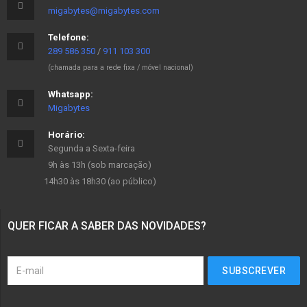
migabytes@migabytes.com
Telefone:
289 586 350
/
911 103 300
(chamada para a rede fixa / móvel nacional)
Whatsapp:
Migabytes
Horário:
Segunda a Sexta-feira
9h às 13h (sob marcação)
14h30 às 18h30 (ao público)
QUER FICAR A SABER DAS NOVIDADES?