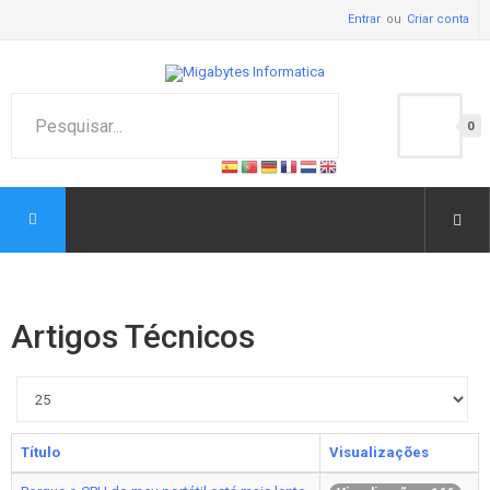
Entrar
Criar conta
0
Artigos Técnicos
Qtd.
a
exibir
Título
Visualizações