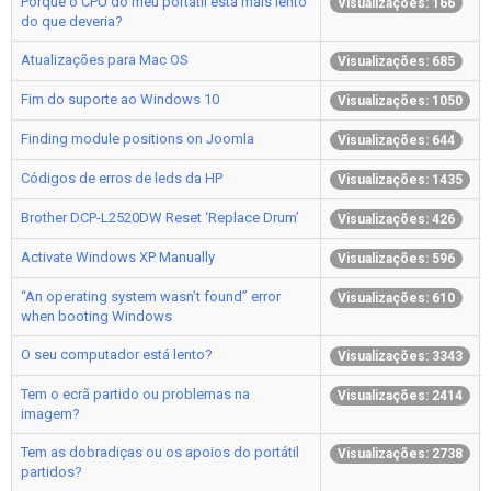
Porque o CPU do meu portátil está mais lento
Visualizações: 166
do que deveria?
Atualizações para Mac OS
Visualizações: 685
Fim do suporte ao Windows 10
Visualizações: 1050
Finding module positions on Joomla
Visualizações: 644
Códigos de erros de leds da HP
Visualizações: 1435
Brother DCP-L2520DW Reset ‘Replace Drum’
Visualizações: 426
Activate Windows XP Manually
Visualizações: 596
“An operating system wasn’t found” error
Visualizações: 610
when booting Windows
O seu computador está lento?
Visualizações: 3343
Tem o ecrã partido ou problemas na
Visualizações: 2414
imagem?
Tem as dobradiças ou os apoios do portátil
Visualizações: 2738
partidos?