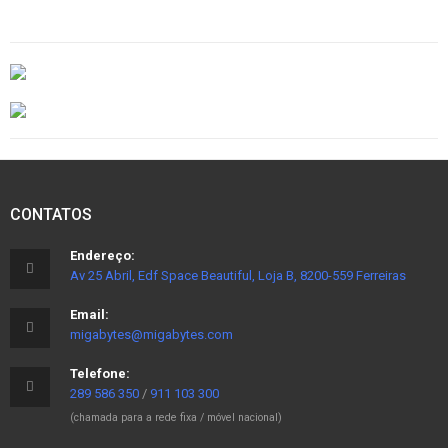
CONTATOS
Endereço:
Av 25 Abril, Edf Space Beautiful, Loja B, 8200-559 Ferreiras
Email:
migabytes@migabytes.com
Telefone:
289 586 350
/
911 103 300
(chamada para a rede fixa / móvel nacional)