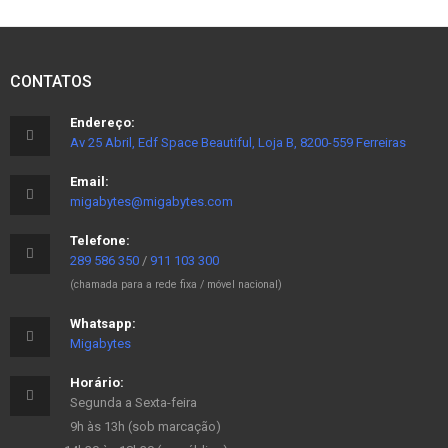
CONTATOS
Endereço:
Av 25 Abril, Edf Space Beautiful, Loja B, 8200-559 Ferreiras
Email:
migabytes@migabytes.com
Telefone:
289 586 350
/
911 103 300
(chamada para a rede fixa / móvel nacional)
Whatsapp:
Migabytes
Horário:
Segunda a Sexta-feira
9h às 13h (sob marcação)