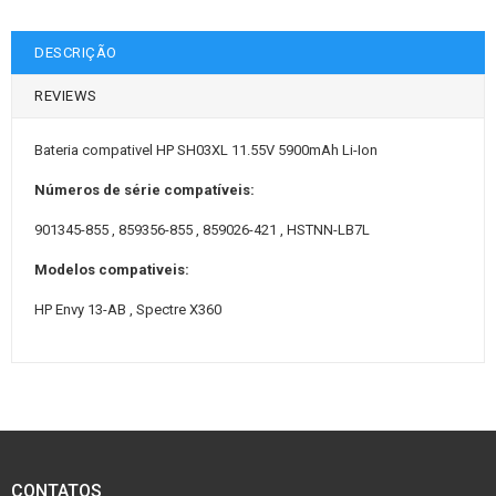
DESCRIÇÃO
REVIEWS
Bateria compativel HP SH03XL 11.55V 5900mAh Li-Ion
Números de série compatíveis:
901345-855 , 859356-855 , 859026-421 , HSTNN-LB7L
Modelos compativeis:
HP Envy 13-AB , Spectre X360
CONTATOS