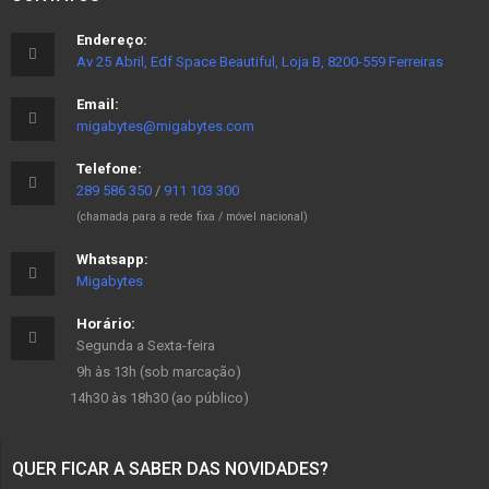
Endereço:
Av 25 Abril, Edf Space Beautiful, Loja B, 8200-559 Ferreiras
Email:
migabytes@migabytes.com
Telefone:
289 586 350
/
911 103 300
(chamada para a rede fixa / móvel nacional)
Whatsapp:
Migabytes
Horário:
Segunda a Sexta-feira
9h às 13h (sob marcação)
14h30 às 18h30 (ao público)
QUER FICAR A SABER DAS NOVIDADES?