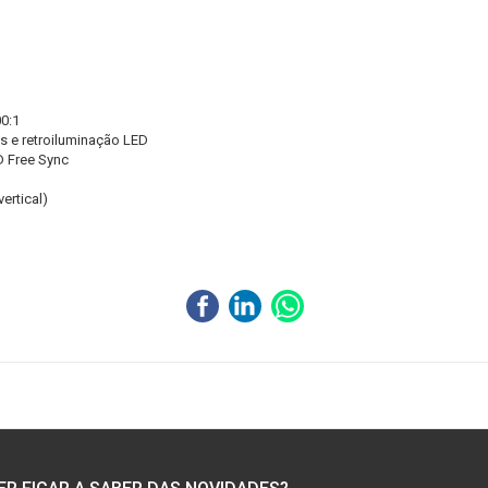
00:1
s e retroiluminação LED
D Free Sync
vertical)