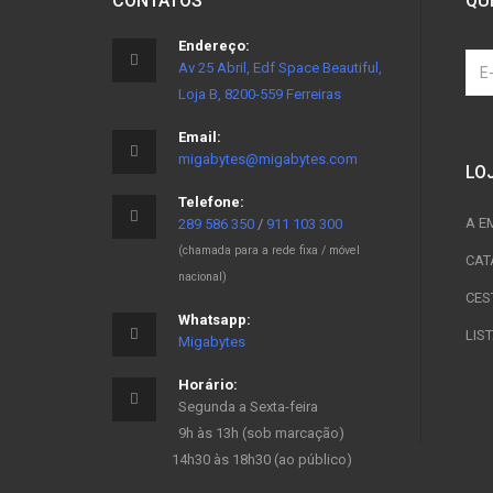
CONTATOS
QU
Endereço:
Av 25 Abril, Edf Space Beautiful,
Loja B, 8200-559 Ferreiras
Email:
migabytes@migabytes.com
LO
Telefone:
A E
289 586 350
/
911 103 300
(chamada para a rede fixa / móvel
CAT
nacional)
CES
Whatsapp:
LIS
Migabytes
Horário:
Segunda a Sexta-feira
9h às 13h (sob marcação)
14h30 às 18h30 (ao público)