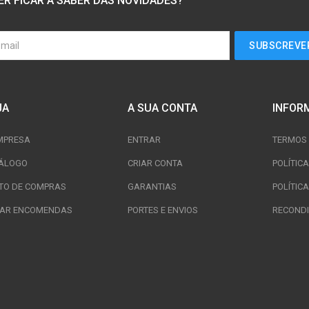
ER FICAR A SABER DAS NOVIDADES?
JA
A SUA CONTA
INFOR
MPRESA
ENTRAR
TERMOS 
ÁLOGO
CRIAR CONTA
POLÍTIC
TO DE COMPRAS
GARANTIAS
POLÍTICA
TAR ENCOMENDAS
PORTES E ENVIOS
RECONDI