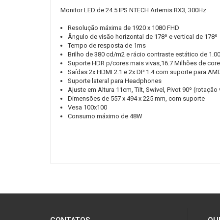
Monitor LED de 24.5 IPS NTECH Artemis RX3, 300Hz
Resolução máxima de 1920 x 1080 FHD
Ângulo de visão horizontal de 178º e vertical de 178º
Tempo de resposta de 1ms
Brilho de 380 cd/m2 e rácio contraste estático de 1.0
Suporte HDR p/cores mais vivas,16.7 Milhões de core
Saídas 2x HDMI 2.1 e 2x DP 1.4 com suporte para AM
Suporte lateral para Headphones
Ajuste em Altura 11cm, Tilt, Swivel, Pivot 90º (rotação 
Dimensões de 557 x 494 x 225 mm, com suporte
Vesa 100x100
Consumo máximo de 48W