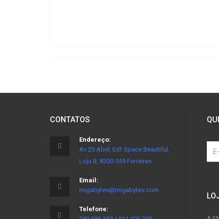
CONTATOS
QU
Endereço:
Av 25 Abril, Edf Space Beautiful,
Loja B, 8200-559 Ferreiras
Email:
migabytes@migabytes.com
LO
Telefone:
A E
289 586 350
/
911 103 300