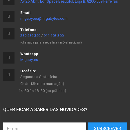
Av 25 Abril, Edf Space Beautiful, Loja B, 8200-559 Ferreiras
Email:
migabytes@migabytes.com
Telefone:
289 586 350
/
911 103 300
(chamada para a rede fixa / móvel nacional)
Whatsapp:
Migabytes
Horário:
Segunda a Sexta-feira
9h às 13h (sob marcação)
14h30 às 18h30 (ao público)
QUER FICAR A SABER DAS NOVIDADES?