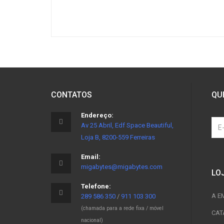
CONTATOS
QU
Endereço:
Av 25 Abril, Edf Space Beautiful,
Loja B, 8200-559 Ferreiras
Email:
migabytes@migabytes.com
LO
Telefone:
A E
289 586 350
/
911 103 300
(chamada para a rede fixa / móvel
CAT
nacional)