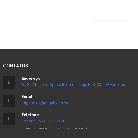
CONTATOS
Endereço:
Av 25 Abril, Edf Space Beautiful, Loja B, 8200-559 Ferreiras
Email:
migabytes@migabytes.com
Telefone:
289 586 350
/
911 103 300
(chamada para a rede fixa / móvel nacional)