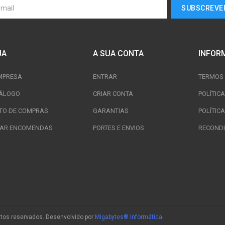
JA
A SUA CONTA
INFOR
MPRESA
ENTRAR
TERMOS 
ÁLOGO
CRIAR CONTA
POLÍTIC
TO DE COMPRAS
GARANTIAS
POLÍTICA
TAR ENCOMENDAS
PORTES E ENVIOS
RECONDI
eitos reservados. Desenvolvido por
Migabytes® Informática
.