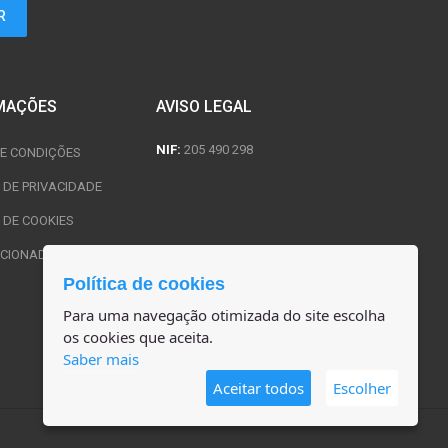
MAÇÕES
AVISO LEGAL
NIF:
205 490 298
E CONDIÇÕES
A DE PRIVACIDADE
 DE COOKIES
CIONADOS E USADOS
Política de cookies
Para uma navegação otimizada do site escolha
os cookies que aceita.
Saber mais
Aceitar todos
Escolher