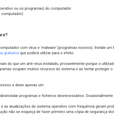
perativo ou os programas) do computador
o computador)
are?
mputador com vírus e 'malware' (programas nocivos). Instale um b
rus gratuitos
que poderá utilizar para o efeito.
do que um anti-virus instalado, provavelmente porque o utilizador
rogramas ocupam muitos recursos do sistema e ao tentar proteger o
excesso e deixe apenas um.
 desinstalar programas e ficheiros desnecessários. Ocasionalmente
e as atualizações do sistema operativo com frequência geram probl
solução não se esqueça de fazer primeiro uma cópia de segurança d