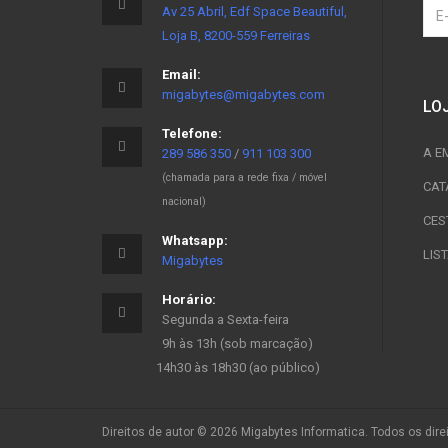
Av 25 Abril, Edf Space Beautiful,
Loja B, 8200-559 Ferreiras
Email:
migabytes@migabytes.com
LO
Telefone:
A E
289 586 350
/
911 103 300
(chamada para a rede fixa / móvel
CAT
nacional)
CES
Whatsapp:
LIS
Migabytes
Horário:
Segunda a Sexta-feira
9h às 13h (sob marcação)
14h30 às 18h30 (ao público)
Direitos de autor © 2026 Migabytes Informatica. Todos os dir